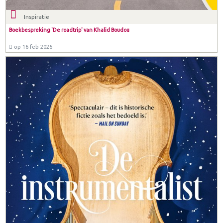
Inspiratie
Boekbespreking 'De roadtrip' van Khalid Boudou
op 16 feb 2026