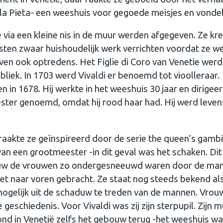
lla Pieta- een weeshuis voor gegoede meisjes en vondel
via een kleine nis in de muur werden afgegeven. Ze kr
ten zwaar huishoudelijk werk verrichten voordat ze w
ven ook optredens. Het Figlie di Coro van Venetie werd
liek. In 1703 werd Vivaldi er benoemd tot vioolleraar.
en in 1678. Hij werkte in het weeshuis 30 jaar en dirigee
iester genoemd, omdat hij rood haar had. Hij werd leve
raakte ze geïnspireerd door de serie the queen’s gambi
an een grootmeester -in dit geval was het schaken. Di
e eeuw de vrouwen zo ondergesneeuwd waren door de ma
et naar voren gebracht. Ze staat nog steeds bekend al
nmogelijk uit de schaduw te treden van de mannen. Vro
 geschiedenis. Voor Vivaldi was zij zijn sterpupil. Zijn m
ond in Venetië zelfs het gebouw terug -het weeshuis w