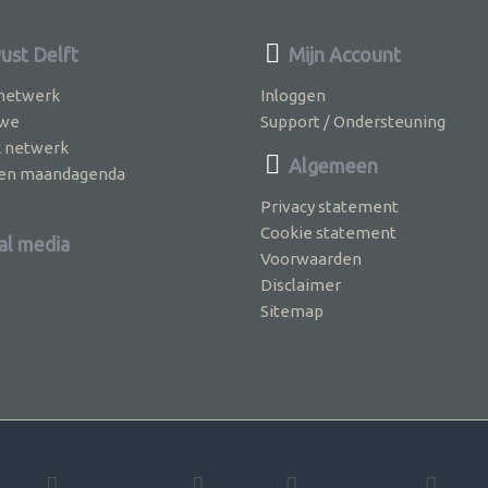
st Delft
Mijn Account
 netwerk
Inloggen
 we
Support / Ondersteuning
k netwerk
Algemeen
jven maandagenda
Privacy statement
Cookie statement
al media
Voorwaarden
Disclaimer
Sitemap