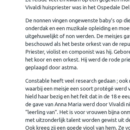
Vivaldi huispriester was in het Ospedale De
De nonnen vingen ongewenste baby’s op die 
onderdak en een muzikale opleiding en moes
uitgehuwelijkt of non werden. De meisjes ga
beschouwd als het beste orkest van de repub
Priester, violist en componist was hij. Gebor
het koor en een orkest. Hij werd de rode pr
geplaagd door astma.
Constable heeft veel research gedaan ; ook 
waarbij een meisje een soort protégé werd v
hield haar bezig en het feit dat in de 18 
de gave van Anna Maria werd door Vivaldi ni
“leerling van”. Het is voor vrouwen bijna o
met uitzonderlijk talent worden gewist uit de
Ook kreeg zij een goede viool van hem. Ze v