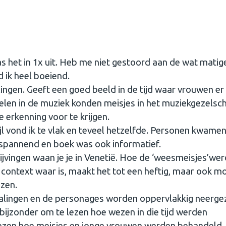
las het in 1x uit. Heb me niet gestoord aan de wat matig
d ik heel boeiend.
lingen. Geeft een goed beeld in de tijd waar vrouwen er
kkelen in de muziek konden meisjes in het muziekgezelsc
 erkenning voor te krijgen.
ijl vond ik te vlak en teveel hetzelfde. Personen kwame
s spannend en boek was ook informatief.
ijvingen waan je je in Venetië. Hoe de ‘weesmeisjes’we
 context waar is, maakt het tot een heftig, maar ook m
ezen.
 herhalingen en de personages worden oppervlakkig neerge
 bijzonder om te lezen hoe wezen in die tijd werden
lezen hoe meisjes en jonge vrouwen werden behandeld.