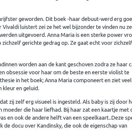
schrijfster geworden. Dit boek -haar debuut-werd erg go
Vivaldi luistert zei ze het wel bijzonder te vinden nu z
 werden uitgevoerd. Anna Maria is een sterke power vr
p zichzelf gerichte gedrag op. Ze gaat echt voor zichzel
ndinnen worden aan de kant geschoven zodra ze haar c
en obsessie voor haar om de beste en eerste violist te
thesie in het boek; Anna Maria componeert en ziet veel
 kleur en geluid.
t zij zelf erg visueel is ingesteld. Als baby is zij door 
 moeder die haar liefhad. Bij haar zat een kaartje met 
d was en ook de andere helft van een speelkaart..Deze sp
ok de docu over Kandinsky, die ook de eigenschap van