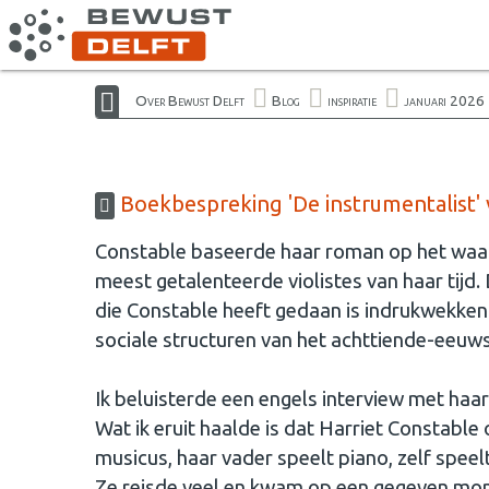
Over Bewust Delft
Blog
inspiratie
januari 2026
Boekbespreking 'De instrumentalist' 
Constable baseerde haar roman op het waar
meest getalenteerde violistes van haar tijd. 
die Constable heeft gedaan is indrukwekkend
sociale structuren van het achttiende-eeuws
Ik beluisterde een engels interview met haar
Wat ik eruit haalde is dat Harriet Constable
musicus, haar vader speelt piano, zelf speelt
Ze reisde veel en kwam op een gegeven mome