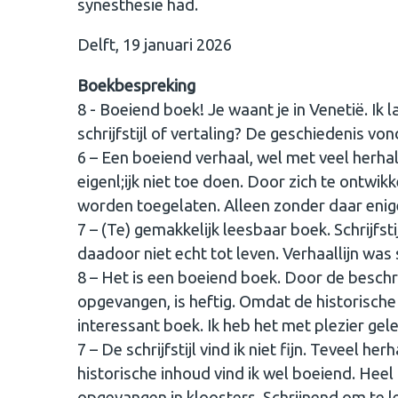
synesthesie had.
Delft, 19 januari 2026
Boekbespreking
8 - Boeiend boek! Je waant je in Venetië. Ik 
schrijfstijl of vertaling? De geschiedenis von
6 – Een boeiend verhaal, wel met veel herha
eigenl;ijk niet toe doen. Door zich te ontwi
worden toegelaten. Alleen zonder daar enige
7 – (Te) gemakkelijk leesbaar boek. Schrijfst
daadoor niet echt tot leven. Verhaallijn wa
8 – Het is een boeiend boek. Door de beschr
opgevangen, is heftig. Omdat de historische
interessant boek. Ik heb het met plezier gel
7 – De schrijfstijl vind ik niet fijn. Teveel
historische inhoud vind ik wel boeiend. Heel
opgevangen in kloosters. Schrijnend om te 