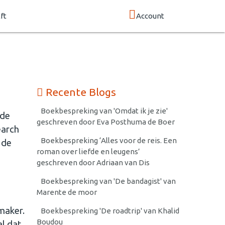
ft
Account
Recente Blogs
Boekbespreking van 'Omdat ik je zie'
 de
geschreven door Eva Posthuma de Boer
earch
Boekbespreking ‘Alles voor de reis. Een
 de
roman over liefde en leugens’
geschreven door Adriaan van Dis
Boekbespreking van 'De bandagist' van
Marente de moor
mmaker.
Boekbespreking 'De roadtrip' van Khalid
Boudou
l dat