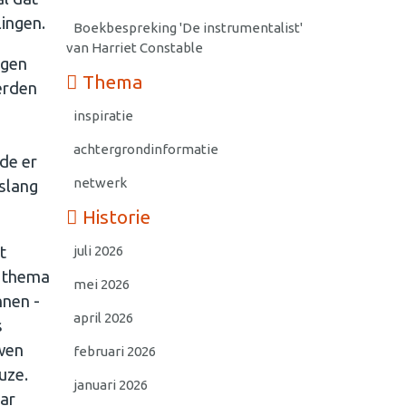
ingen.
Boekbespreking 'De instrumentalist'
van Harriet Constable
egen
Thema
erden
inspiratie
achtergrondinformatie
rde er
netwerk
nslang
Historie
t
juli 2026
t thema
mei 2026
nnen -
april 2026
s
uwen
februari 2026
uze.
januari 2026
aar