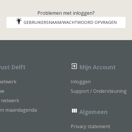
Problemen met inloggen?
GEBRUIKERSNAAM/WACHTWOORD OPVRAGEN
st Delft
Mijn Account
 netwerk
Inloggen
we
Support / Ondersteuning
k netwerk
ven maandagenda
Algemeen
Privacy statement