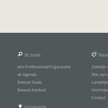
Ik zoek
Bewu
een Professional/Organisatie
Zakelijk
de Agenda
Wie zijn 
Bewust Deals
Landelij
Bewust Aanbod
Inschrij
Contact
Inspiratie