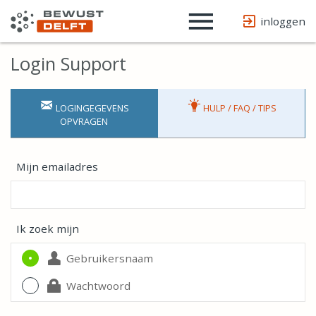
Username
Website
url
inloggen
Login Support
LOGINGEGEVENS
HULP / FAQ / TIPS
OPVRAGEN
Mijn emailadres
Ik zoek mijn
Gebruikersnaam
Wachtwoord