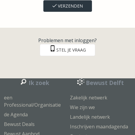
VERZENDEN
Problemen met inloggen?
STEL JE VRAAG
Ik zoek
Bewust Delft
een
Zakelijk netwerk
Professional/Organisatie
Wie zijn we
de Agenda
Landelijk netwerk
Bewust Deals
Inschrijven maandagenda
Bewust Aanbod