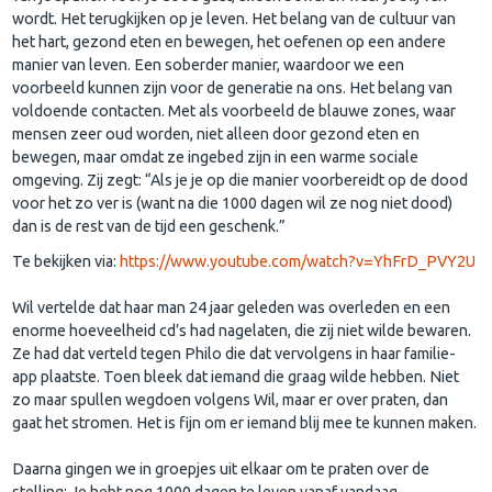
wordt. Het terugkijken op je leven. Het belang van de cultuur van
het hart, gezond eten en bewegen, het oefenen op een andere
manier van leven. Een soberder manier, waardoor we een
voorbeeld kunnen zijn voor de generatie na ons. Het belang van
voldoende contacten. Met als voorbeeld de blauwe zones, waar
mensen zeer oud worden, niet alleen door gezond eten en
bewegen, maar omdat ze ingebed zijn in een warme sociale
omgeving. Zij zegt: “Als je je op die manier voorbereidt op de dood
voor het zo ver is (want na die 1000 dagen wil ze nog niet dood)
dan is de rest van de tijd een geschenk.”
Te bekijken via:
https://www.youtube.com/watch?v=YhFrD_PVY2U
Wil vertelde dat haar man 24 jaar geleden was overleden en een
enorme hoeveelheid cd’s had nagelaten, die zij niet wilde bewaren.
Ze had dat verteld tegen Philo die dat vervolgens in haar familie-
app plaatste. Toen bleek dat iemand die graag wilde hebben. Niet
zo maar spullen wegdoen volgens Wil, maar er over praten, dan
gaat het stromen. Het is fijn om er iemand blij mee te kunnen maken.
Daarna gingen we in groepjes uit elkaar om te praten over de
stelling: Je hebt nog 1000 dagen te leven vanaf vandaag.