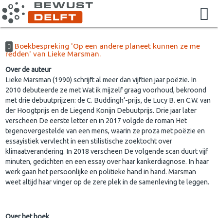
Boekbespreking 'Op een andere planeet kunnen ze me
redden' van Lieke Marsman.
Over de auteur
Lieke Marsman (1990) schrijft al meer dan vijftien jaar poëzie. In
2010 debuteerde ze met Wat ik mijzelf graag voorhoud, bekroond
met drie debuutprijzen: de C. Buddingh’-prijs, de Lucy B. en C.W. van
der Hoogtprijs en de Liegend Konijn Debuutprijs. Drie jaar later
verscheen De eerste letter en in 2017 volgde de roman Het
tegenovergestelde van een mens, waarin ze proza met poëzie en
essayistiek vervlecht in een stilistische zoektocht over
klimaatverandering. In 2018 verscheen De volgende scan duurt vijf
minuten, gedichten en een essay over haar kankerdiagnose. In haar
werk gaan het persoonlijke en politieke hand in hand. Marsman
weet altijd haar vinger op de zere plek in de samenleving te leggen.
Over het boek