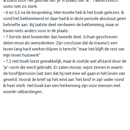
afstand door het gebruik van ‘je’ in plaats van ‘ík’. Taaltechnisch
soms niet zo sterk.
-
6 en 5,5 na de bespreking. Met moeite heb ik het boek gelezen. Ik
vond het beklemmend en daar had ik in deze periode absoluut geen
behoefte aan. Bij laatste deel verdween de beklemming, maar er
kwam niets anders voor in de plaats.
-
7 Eerste deel boeiender dan tweede deel. Schuin geschreven
delen mooi als wensdenken. Zijn conclusie dat de trauma’s een
leven lang hard werken blijven is terecht “maar het blijft de rest van
mijn leven huiswerk”
-
7,5 Het boek leest gemakkelijk, maar ik voelde wel afstand door de
‘je’-vorm die werd gebruikt. Er zaten mooie, wijze zinnen in waarin
de hoofdpersoon laat zien dat hij niet mee wil gaan in het leven van
geweld. Vooral de brief op het eind aan ‘het kind’ in zijn vader vond
ik heel sterk. Het boek kan een herkenning zijn voor mensen met
woede-uitbarstingen.