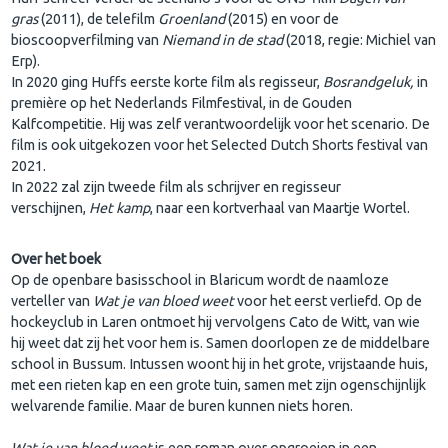
gras
(2011), de telefilm
Groenland
(2015) en voor de
bioscoopverfilming van
Niemand in de stad
(2018, regie: Michiel van
Erp).
In 2020 ging Huffs eerste korte film als regisseur,
Bosrandgeluk,
in
première op het Nederlands Filmfestival, in de Gouden
Kalfcompetitie. Hij was zelf verantwoordelijk voor het scenario. De
film is ook uitgekozen voor het Selected Dutch Shorts festival van
2021.
In 2022 zal zijn tweede film als schrijver en regisseur
verschijnen,
Het kamp
, naar een kortverhaal van Maartje Wortel.
Over het boek
Op de openbare basisschool in Blaricum wordt de naamloze
verteller van
Wat je van bloed weet
voor het eerst verliefd. Op de
hockeyclub in Laren ontmoet hij vervolgens Cato de Witt, van wie
hij weet dat zij het voor hem is. Samen doorlopen ze de middelbare
school in Bussum. Intussen woont hij in het grote, vrijstaande huis,
met een rieten kap en een grote tuin, samen met zijn ogenschijnlijk
welvarende familie. Maar de buren kunnen niets horen.
Wat je van bloed weet
is een roman over opgroeien in een