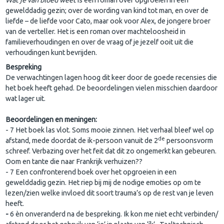
gewelddadig gezin; over de wording van kind tot man, en over de
liefde – de liefde voor Cato, maar ook voor Alex, de jongere broer
van de verteller. Het is een roman over machteloosheid in
familieverhoudingen en over de vraag of je jezelf ooit uit die
verhoudingen kunt bevrijden.
Bespreking
De
verwachtingen lagen hoog dit keer door de goede recensies die
het boek heeft gehad. De
beoordelingen
vielen misschien daardoor
wat lager uit.
Beoordelingen en meningen:
- 7
Het boek las vlot. Soms mooie zinnen. Het verhaal bleef wel op
de
afstand, mede doordat de ik-persoon vanuit de 2
persoonsvorm
schreef. Verbazing over het feit dat dit zo ongemerkt kan gebeuren.
Oom en tante die naar Frankrijk verhuizen??
- 7
Een confronterend boek over het opgroeien in een
gewelddadig gezin. Het riep bij mij de nodige emoties op om te
lezen/zien welke invloed dit soort trauma’s op de rest van je leven
heeft.
-
6 èn onveranderd na de bespreking. Ik kon me niet echt verbinden/