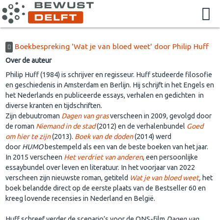
Boekbespreking 'Wat je van bloed weet' door Philip Huff
Over de auteur
Philip Huff (1984) is schrijver en regisseur. Huff studeerde filosofie
en geschiedenis in Amsterdam en Berlijn. Hij schrijft in het Engels en
het Nederlands en publiceerde essays, verhalen en gedichten in
diverse kranten en tijdschriften.
Zijn debuutroman
Dagen van gras
verscheen in 2009, gevolgd door
de roman
Niemand in de stad
(2012) en de verhalenbundel
Goed
om hier te zijn
(2013).
Boek van de doden
(2014) werd
door
HUMO
bestempeld als een van de beste boeken van het jaar.
In 2015 verscheen
Het verdriet van anderen
, een persoonlijke
essaybundel over leven en literatuur. In het voorjaar van 2022
verscheen zijn nieuwste roman, getiteld
Wat je van bloed weet
,
het
boek belandde direct op de eerste plaats van de Bestseller 60 en
kreeg lovende recensies in Nederland en België.
Huff schreef verder de scenario’s voor de ONS-film
Dagen van