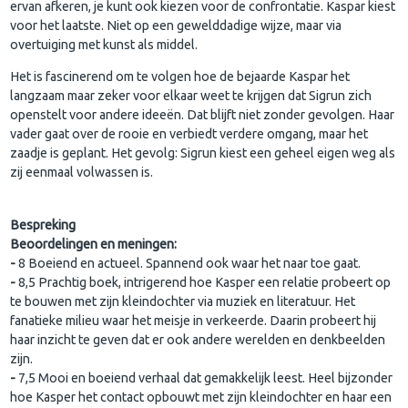
ervan afkeren, je kunt ook kiezen voor de confrontatie. Kaspar kiest
voor het laatste. Niet op een gewelddadige wijze, maar via
overtuiging met kunst als middel.
Het is fascinerend om te volgen hoe de bejaarde Kaspar het
langzaam maar zeker voor elkaar weet te krijgen dat Sigrun zich
openstelt voor andere ideeën. Dat blijft niet zonder gevolgen. Haar
vader gaat over de rooie en verbiedt verdere omgang, maar het
zaadje is geplant. Het gevolg: Sigrun kiest een geheel eigen weg als
zij eenmaal volwassen is.
Bespreking
Beoordelingen en meningen:
-
8
Boeiend en actueel. Spannend ook waar het naar toe gaat.
-
8,5 Prachtig boek, intrigerend hoe Kasper een relatie probeert op
te bouwen met zijn kleindochter via muziek en literatuur. Het
fanatieke milieu waar het meisje in verkeerde. Daarin probeert hij
haar inzicht te geven dat er ook andere werelden en denkbeelden
zijn.
-
7,5 Mooi en boeiend verhaal dat gemakkelijk leest. Heel bijzonder
hoe Kasper het contact opbouwt met zijn kleindochter en haar een