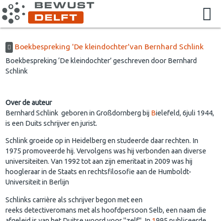
Boekbespreking 'De kleindochter'van Bernhard Schlink
Boekbespreking ‘De kleindochter’ geschreven door Bernhard
Schlink
Over de auteur
B
ernhard Schlink
geboren in
Großdornberg bij
B
ielefeld
,
6juli 1944
,
is een Duits s
chrijver
en jurist.
Schlink groeide op in Heidelb
erg
en studeerde daar rechten. In
1975 promoveerde hij. Vervolgens was hij verbonden aan diverse
universiteiten. Van 1992 tot aan zijn emeritaat in 2009 was hij
hoogleraar in de
Staats
en rec
htsfilosofie
aan de
Humboldt
-
Universiteit
in Berlijn
S
chlinks carrière als schrijver begon met een
reeks
detectiveromans
met als hoofdpersoon Selb, een naam die
afgeleid is van het Duitse woord voor "zelf". In
1
995
publiceerde