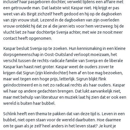
inclusief haar pasgeboren dochter, verwekt tijdens een affaire met
een getrouwde man. Dat laatste wist Kaspar niet. Hij krijgt er pas
weet van als Birgit zichzelf heeft gedood en hij op de dagboeken
van zijn vrouw stuit. Lezend in de dagboeken van zijn overleden
vrouw ontdekt hij dat ze al die jaren iets voor hem verzweeg: bij de
vlucht liet ze haar dochtertje Svenja achter, met wie ze nooit meer
contact heeft opgenomen.
Kaspar besluit Svenja op te zoeken. Hun kennismaking in een kleine
dorpsgemeenschap in Oost-Duitsland verloopt moeizaam, het
verschil tussen de rechts-radicale familie van Svenja en de liberale
Kaspar kan haast niet groter.
Kaspar weet de ouders zover te
krijgen dat Sigrun (zijn kleindochter) hem af en toe mag bezoeken,
maar wel tegen een hoge prijs, letterlijk. Sigrun blijkt flink
geïndoctrineerd en is net zo radicaal rechts als haar ouders. Kaspar
wil haar op andere gedachten brengen. Dat lukt aanvankelijk niet,
maar met behulp van literatuur en muziek laat hij zien dat er ook een
wereld is buiten haar bubbel.
Schlink heeft een thema te pakken dat van deze tijd is. Leven in een
bubbel, niet open staan voor de wereld daarbuiten. Hoe daarmee
om te gaan als je zelf heel anders in het leven staat? Je kunt je