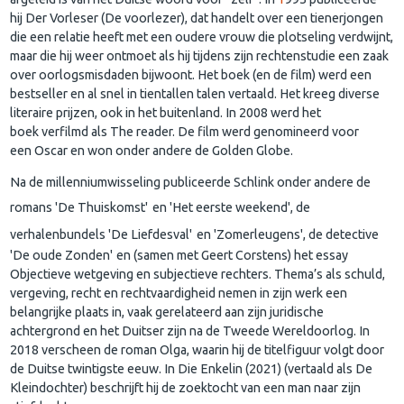
hij
Der Vorleser (De voorlezer)
, dat handelt over een tienerjongen
die een relatie heeft met een oudere vrouw die plotseling verdwijnt,
maar die hij weer ontmoet als hij tijdens zijn rechtenstudie een zaak
over oorlogsmisdaden bijwoont. Het boek (en de film) werd een
bestseller en al snel in tientallen talen vertaald. Het kreeg diverse
literaire prijzen, ook in het buitenland. In 2008 werd het
boek
verfilmd als
The reader. De film werd genomineerd voor
een
Oscar
en won onder andere de G
olden Globe
.
Na de millenniumwisseling
publiceerde Schlink onder andere de
romans 'De Thuiskomst'
en 'Het eerste weekend'
, de
verhalenbundels 'De Liefdesval'
en 'Zomerleugens'
, de detective
'De oude Zonden'
en (samen met Geert Corstens
) het essay
Objectieve wetgeving en subjectieve rechters
. Thema’s als schuld,
vergeving, recht en rechtvaardigheid nemen in zijn werk een
belangrijke plaats in, vaak gerelateerd aan zijn juridische
achtergrond en het Duitser zijn na de Tweede Wereldoorlog
. In
2018 verscheen de roman Olga
, waarin hij de titelfiguur volgt door
de Duitse twintigste eeuw. In Die Enkelin (2021) (vertaald als De
Kleindochter) beschrijft hij de zoektocht van een man naar zijn