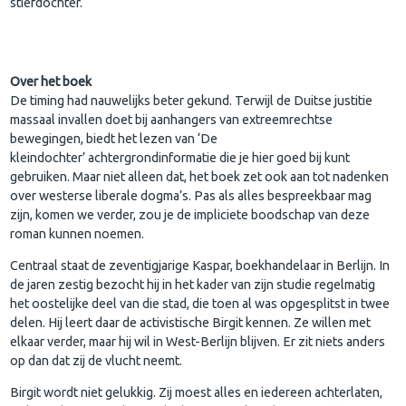
stiefdochter.
Over het boek
De timing had nauwelijks beter gekund. Terwijl de Duitse justitie
massaal invallen doet bij aanhangers van extreemrechtse
bewegingen, biedt het lezen van
‘
De
kleindochter’
achtergrondinformatie die je hier goed bij kunt
gebruiken. Maar niet alleen dat, het boek zet ook aan tot nadenken
over westerse liberale dogma’s. Pas als alles bespreekbaar mag
zijn, komen we verder, zou je de impliciete boodschap van deze
roman kunnen noemen.
Centraal staat de zeventigjarige Kaspar, boekhandelaar in Berlijn. In
de jaren zestig bezocht hij in het kader van zijn studie regelmatig
het oostelijke deel van die stad, die toen al was opgesplitst in twee
delen. Hij leert daar de activistische Birgit kennen. Ze willen met
elkaar verder, maar hij wil in West-Berlijn blijven. Er zit niets anders
op dan dat zij de vlucht neemt.
Birgit wordt niet gelukkig. Zij moest alles en iedereen achterlaten,