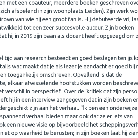
men met een coauteur, meerdere boeken geschreven ov
 zich afspelend in zijn woonplaats Leiden). Zijn werk wo
wn van wie hij een groot fan is. Hij debuteerde vrij la
d ontwikkeld tot een zeer succesvolle auteur. Zijn boeken
at hij in 2019 zijn baan als docent heeft opgezegd om 
.
el tijd aan research besteedt en goed beslagen ten ijs 
etails wat maakt dat je als lezer je aandacht er goed bij
ot en toegankelijk omschreven. Opvallend is dat de
rte, elkaar afwisselende hoofstukken worden beschreve
t verschil in perspectief. Over de ‘kritiek dat zijn pers
t hij in een interview aangegeven dat in zijn boeken e
rgeschikt zijn aan het verhaal. “Ík ben een onderwijzer
en spannend verhaal bieden maar ook dat ze er iets van
ok een nieuwe visie op bijvoorbeeld het scheppingsver
t op waarheid te berusten; in zijn boeken laat hij zie