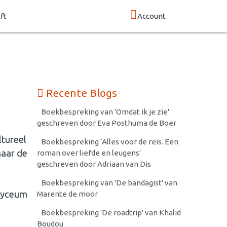
ft
Account
Recente Blogs
Boekbespreking van 'Omdat ik je zie'
geschreven door Eva Posthuma de Boer
ltureel
Boekbespreking ‘Alles voor de reis. Een
naar de
roman over liefde en leugens’
geschreven door Adriaan van Dis
Boekbespreking van 'De bandagist' van
 Lyceum
Marente de moor
Boekbespreking 'De roadtrip' van Khalid
Boudou