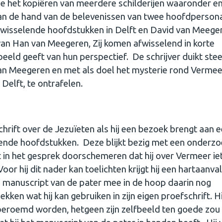
e het kopiëren van meerdere schilderijen waaronder e
 aan de hand van de belevenissen van twee hoofdperson
fwisselende hoofdstukken in Delft en David van Meege
 van Han van Meegeren, Zij komen afwisselend in korte
eld geeft van hun perspectief. De schrijver duikt ste
an Meegeren en met als doel het mysterie rond Vermeer
Delft, te ontrafelen.
schrift over de Jezuïeten als hij een bezoek brengt aan 
lende hoofdstukken. Deze blijkt bezig met een onderzo
 in het gesprek doorschemeren dat hij over Vermeer ie
r hij dit nader kan toelichten krijgt hij een hartaanva
) manuscript van de pater mee in de hoop daarin nog
en wat hij kan gebruiken in zijn eigen proefschrift. Hi
 beroemd worden, hetgeen zijn zelfbeeld ten goede zou