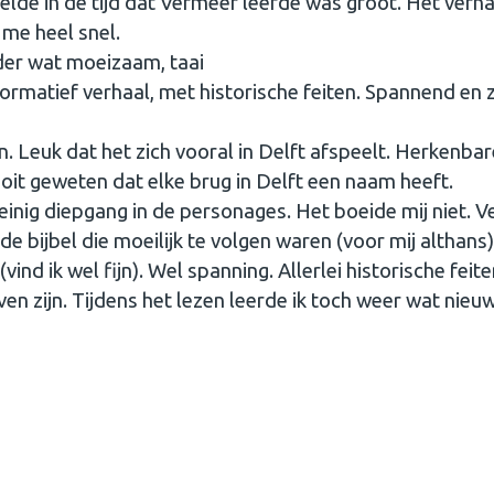
eelde in de tijd dat Vermeer leefde was groot. Het verha
 me heel snel.
erder wat moeizaam, taai
nformatief verhaal, met historische feiten. Spannend en
. Leuk dat het zich vooral in Delft afspeelt. Herkenbar
it geweten dat elke brug in Delft een naam heeft.
 weinig diepgang in de personages. Het boeide mij niet. V
de bijbel die moeilijk te volgen waren (voor mij althans)
vind ik wel fijn). Wel spanning. Allerlei historische feit
ven zijn. Tijdens het lezen leerde ik toch weer wat nieu