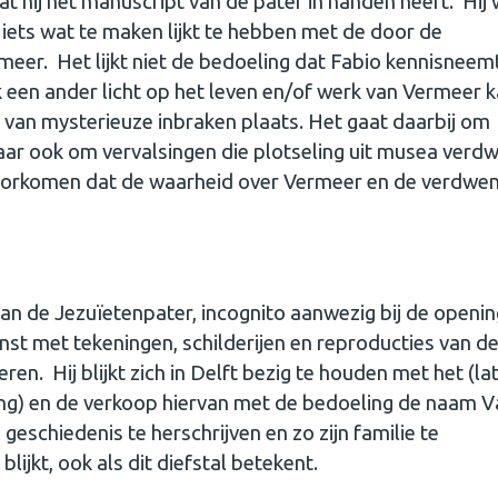
at hij het manuscript van de pater in handen heeft. Hij
 iets wat te maken lijkt te hebben met de door de
eer. Het lijkt niet de bedoeling dat Fabio kennisneem
 een ander licht op het leven en/of werk van Vermeer 
s van mysterieuze inbraken plaats. Het gaat daarbij om
ar ook om vervalsingen die plotseling uit musea verdw
e voorkomen dat de waarheid over Vermeer en de verdwe
aan de Jezuïetenpater, incognito aanwezig bij de openi
st met tekeningen, schilderijen en reproducties van d
n. Hij blijkt zich in Delft bezig te houden met het (la
ng) en de verkoop hiervan met de bedoeling de naam V
eschiedenis te herschrijven en zo zijn familie te
blijkt, ook als dit diefstal betekent.