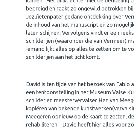
komen. Het blijkt echter niet de bedoeling d
bedreigd en raakt zo ongewild betrokken bij
Jezuïetenpater gedane ontdekking over Verm
de inhoud van het manuscript en zo mogelijk
laten schijnen. Vervolgens vindt er een reek
schilderijen (waaronder die van Vermeer) ma
Iemand lijkt alles op alles te zetten om t
schilderijen aan het licht komt.
David is ten tijde van het bezoek van Fabio 
een tentoonstelling in het Museum Valse Kun
schilder en meestervervalser Han van Meegere
kopiëren van bekende kunstwerken(vervalsi
Meegeren opnieuw op de kaart te zetten, de g
rehabiliteren. David heeft hier alles voor zo 