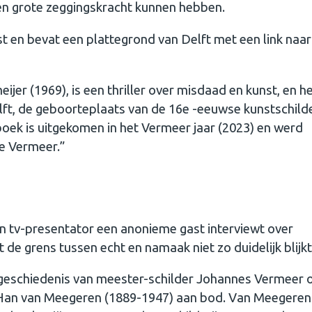
een grote zeggingskracht kunnen hebben.
st en bevat een plattegrond van Delft met een link naa
r (1969), is een thriller over misdaad en kunst, en h
Delft, de geboorteplaats van de 16e -eeuwse kunstschild
boek is uitgekomen in het Vermeer jaar (2023) en werd
te Vermeer.”
n tv-presentator een anonieme gast interviewt over
e grens tussen echt en namaak niet zo duidelijk blijkt
geschiedenis van meester-schilder Johannes Vermeer 
 Han van Meegeren (1889-1947) aan bod. Van Meegeren