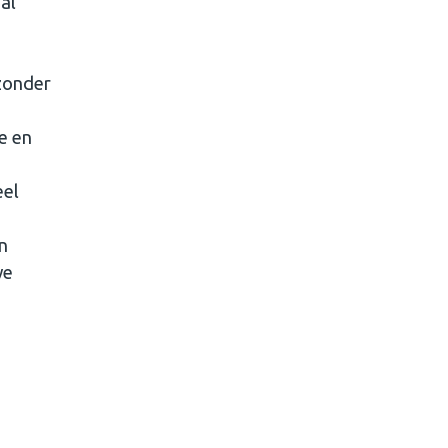
al
 zonder
e en
eel
en
we