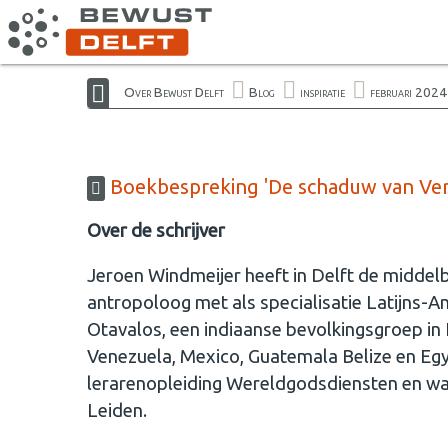
Over Bewust Delft
Blog
inspiratie
februari 2024
Boekbespreking 'De schaduw van Ver
Over de schrijver
Jeroen Windmeijer heeft in Delft de middelb
antropoloog met als specialisatie Latijns-A
Otavalos, een indiaanse bevolkingsgroep in 
Venezuela, Mexico, Guatemala Belize en Egyp
lerarenopleiding Wereldgodsdiensten en was
Leiden.