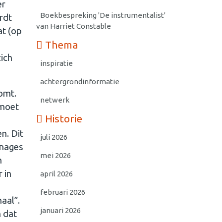
er
Boekbespreking 'De instrumentalist'
rdt
van Harriet Constable
at (op
Thema
zich
inspiratie
achtergrondinformatie
komt.
netwerk
 moet
Historie
n. Dit
juli 2026
onages
mei 2026
n
 in
april 2026
februari 2026
haal”.
januari 2026
n dat