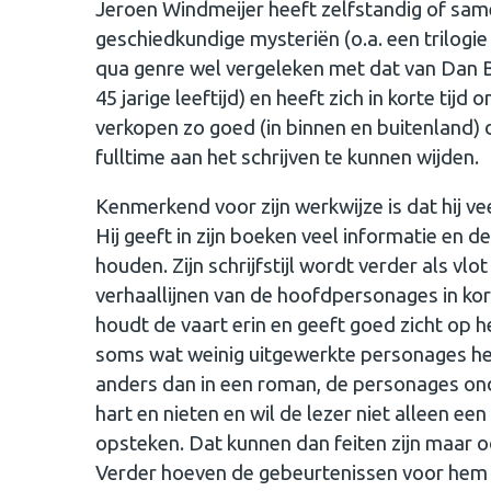
Jeroen Windmeijer heeft zelfstandig of sa
geschiedkundige mysteriën (o.a. een trilogie
qua genre wel vergeleken met dat van Dan Bro
45 jarige leeftijd) en heeft zich in korte tij
verkopen zo goed (in binnen en buitenland) d
fulltime aan het schrijven te kunnen wijden
Kenmerkend voor zijn werkwijze is dat hij ve
Hij geeft in zijn boeken veel informatie en d
houden. Zijn schrijfstijl wordt verder als vl
verhaallijnen van de hoofdpersonages in ko
houdt de vaart erin en geeft goed zicht op he
soms wat weinig uitgewerkte personages heef
anders dan in een roman, de personages onde
hart en nieten en wil de lezer niet alleen e
opsteken. Dat kunnen dan feiten zijn maar o
Verder hoeven de gebeurtenissen voor hem nie