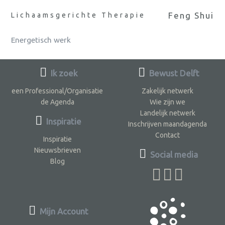
Feng Shui
Lichaamsgerichte Therapie
Energetisch werk
Ik zoek
Bewust Delft
een Professional/Organisatie
Zakelijk netwerk
de Agenda
Wie zijn we
Landelijk netwerk
Inspiratie
Inschrijven maandagenda
Contact
Inspiratie
Nieuwsbrieven
Social media
Blog
Mijn Account