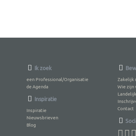
Ik zoek
Bewu
een Professional/Organisatie
Zakelijk
de Agenda
Wie zijn
Landelij
Inspiratie
Inschri
Contact
Inspiratie
Nieuwsbrieven
Soci
Blog