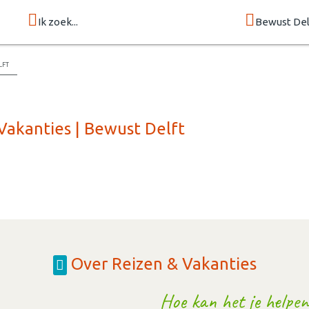
Ik zoek...
Bewust Del
lft
Vakanties | Bewust Delft
Over Reizen & Vakanties
Hoe kan het je helpen