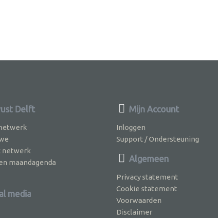
st Delft
Mijn Account
 netwerk
Inloggen
 we
Support / Ondersteuning
k netwerk
Algemeen
jven maandagenda
Privacy statement
Cookie statement
al media
Voorwaarden
Disclaimer