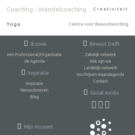
Coaching - Wandelcoaching
Creativiteit
Yoga
Centra voor Bewustwording
Ik zoek
Bewust Delft
een Professional/Organisatie
Zakelijk netwerk
de Agenda
Wie zijn we
Landelijk netwerk
Inspiratie
Inschrijven maandagenda
Contact
Inspiratie
Nieuwsbrieven
Social media
Blog
Mijn Account