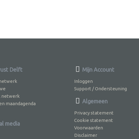
st Delft
Mijn Account
 netwerk
Inloggen
 we
Support / Ondersteuning
k netwerk
Algemeen
jven maandagenda
Privacy statement
Cookie statement
al media
Voorwaarden
Disclaimer