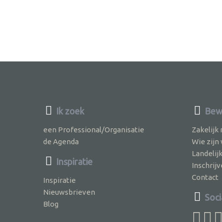
Ik zoek
Bewu
een Professional/Organisatie
Zakelijk
de Agenda
Wie zijn
Landelij
Inspiratie
Inschri
Contact
Inspiratie
Nieuwsbrieven
Soci
Blog