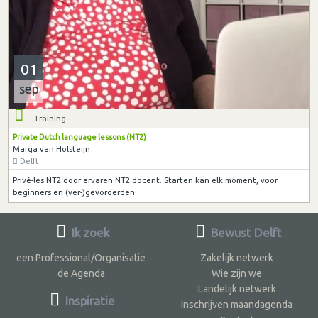
01
sep
Training
Private Dutch language lessons (NT2)
Marga van Holsteijn
Delft
Privé-les NT2 door ervaren NT2 docent. Starten kan elk moment, voor
beginners en (ver-)gevorderden.
Ik zoek
Bewust Delft
een Professional/Organisatie
Zakelijk netwerk
de Agenda
Wie zijn we
Landelijk netwerk
Inspiratie
Inschrijven maandagenda