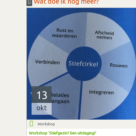
Wat doe ik nog meer?
13
okt
Workshop
Workshop 'Stiefgezin? Een uitdaging!'