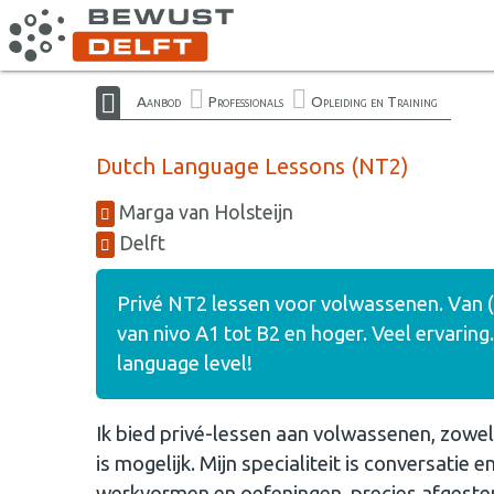
Aanbod
Professionals
Opleiding en Training
Dutch Language Lessons (NT2)
Marga van Holsteijn
Delft
Privé NT2 lessen voor volwassenen. Van (
van nivo A1 tot B2 en hoger. Veel ervaring
language level!
Ik bied privé-lessen aan volwassenen, zowe
is mogelijk. Mijn specialiteit is conversatie 
werkvormen en oefeningen, precies afgestem