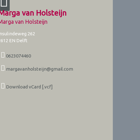
Marga van Holsteijn
Marga van Holsteijn
Insulindeweg 262
2612 EN
Delft
0623074460
margavanholsteijn@gmail.com
Download vCard [.vcf]