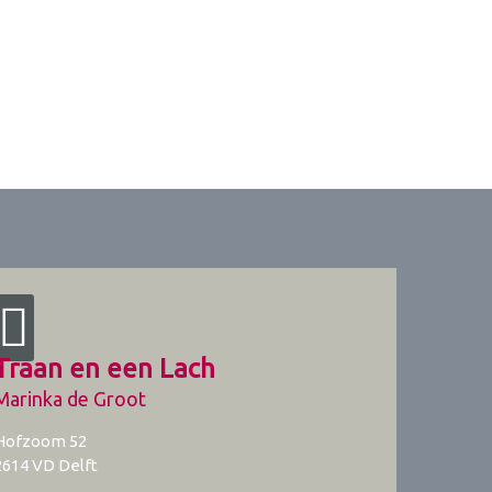
Traan en een Lach
Marinka de Groot
Hofzoom 52
2614 VD
Delft