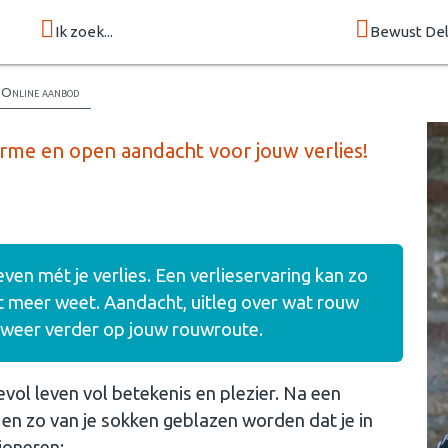
Ik zoek...
Bewust Del
Online aanbod
me en open aandacht voor jouw verlies!
even mét je verlies. Een verlieservaring kan zo
iet meer weet. Aandacht, uitleg over wat rouw
e weer verder op jouw rouwroute.
vol leven vol betekenis en plezier. Na een
n en zo van je sokken geblazen worden dat je in
tioneren: