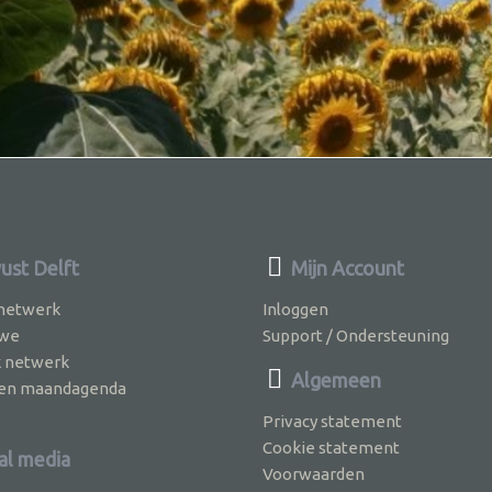
st Delft
Mijn Account
 netwerk
Inloggen
 we
Support / Ondersteuning
k netwerk
Algemeen
jven maandagenda
Privacy statement
Cookie statement
al media
Voorwaarden