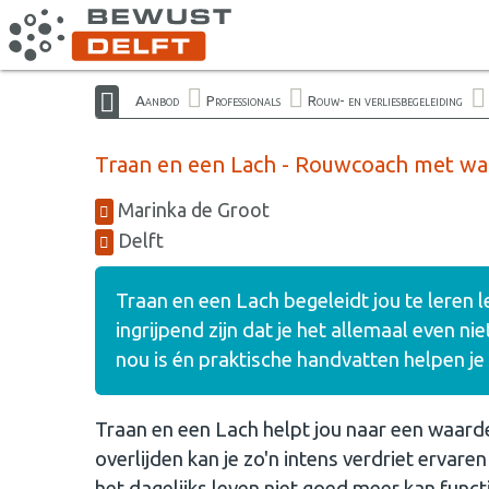
Aanbod
Professionals
Rouw- en verliesbegeleiding
Traan en een Lach - Rouwcoach met war
Marinka de Groot
Delft
Traan en een Lach begeleidt jou te leren l
ingrijpend zijn dat je het allemaal even n
nou is én praktische handvatten helpen j
Traan en een Lach helpt jou naar een waarde
overlijden kan je zo'n intens verdriet ervare
het dagelijks leven niet goed meer kan func