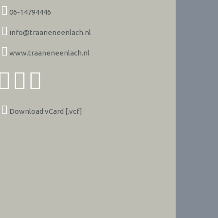
06-14794446
info@traaneneenlach.nl
www.traaneneenlach.nl
Download vCard [.vcf]