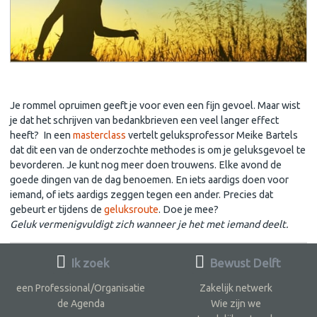
Wist je dit?
Je rommel opruimen geeft je voor even een fijn gevoel. Maar wist
je dat het schrijven van bedankbrieven een veel langer effect
heeft? In een
masterclass
vertelt geluksprofessor Meike Bartels
dat dit een van de onderzochte methodes is om je geluksgevoel te
bevorderen. Je kunt nog meer doen trouwens. Elke avond de
goede dingen van de dag benoemen. En iets aardigs doen voor
iemand, of iets aardigs zeggen tegen een ander. Precies dat
gebeurt er tijdens de
geluksroute
. Doe je mee?
Geluk vermenigvuldigt zich wanneer je het met iemand deelt.
Ik zoek
Bewust Delft
een Professional/Organisatie
Zakelijk netwerk
de Agenda
Wie zijn we