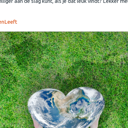
williger aan de slag kunt, als je dat leuk vindt? Lekker m
tenLeeft