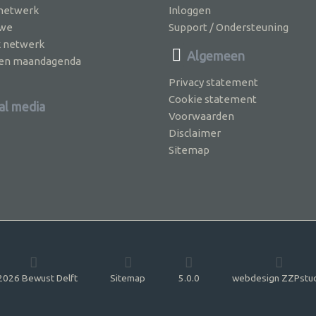
 netwerk
Inloggen
 we
Support / Ondersteuning
k netwerk
Algemeen
jven maandagenda
Privacy statement
Cookie statement
al media
Voorwaarden
Disclaimer
Sitemap
026 Bewust Delft
Sitemap
5.0.0
webdesign ZZPstu