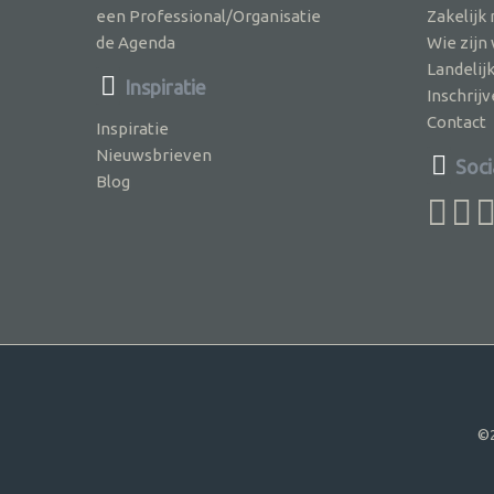
een Professional/Organisatie
Zakelijk
de Agenda
Wie zijn
Landelij
Inspiratie
Inschri
Contact
Inspiratie
Nieuwsbrieven
Soci
Blog
©2