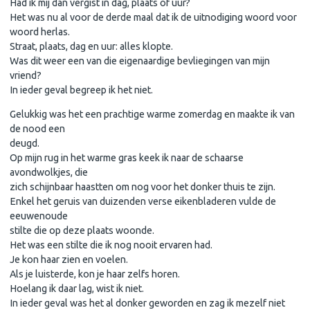
Had ik mij dan vergist in dag, plaats of uur?
Het was nu al voor de derde maal dat ik de uitnodiging woord voor
woord herlas.
Straat, plaats, dag en uur: alles klopte.
Was dit weer een van die eigenaardige bevliegingen van mijn
vriend?
In ieder geval begreep ik het niet.
Gelukkig was het een prachtige warme zomerdag en maakte ik van
de nood een
deugd.
Op mijn rug in het warme gras keek ik naar de schaarse
avondwolkjes, die
zich schijnbaar haastten om nog voor het donker thuis te zijn.
Enkel het geruis van duizenden verse eikenbladeren vulde de
eeuwenoude
stilte die op deze plaats woonde.
Het was een stilte die ik nog nooit ervaren had.
Je kon haar zien en voelen.
Als je luisterde, kon je haar zelfs horen.
Hoelang ik daar lag, wist ik niet.
In ieder geval was het al donker geworden en zag ik mezelf niet