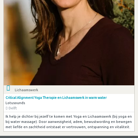
Lichaamswerk
Critical Alignment Yoga Therapie en Lichaamswerk in warm water
Lotusounds
Delft
Ik help je dichter bij jezelf te komen met Yoga en Lichaamswerk (bij yoga en
bij water massage). Door aanwezigheid, adem, bewustwording en bewegen
met liefde en zachtheid ontstaat er vertrouwen, ontspanning en vitaliteit.