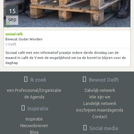
15
sep
sociaal café
Bewust Ouder Worden
Delft
Sociaal café met een informatief praatje iedere derde dinsdag van de
maand in café de V met de mogelijkheid om na de borrel te blijven voor de
daghap.
Ik zoek
Bewust Delft
een Professional/Organisatie
Zakelijk netwerk
de Agenda
Wie zijn we
Landelijk netwerk
Inspiratie
Inschrijven maandagenda
Contact
Inspiratie
Nieuwsbrieven
Social media
Blog