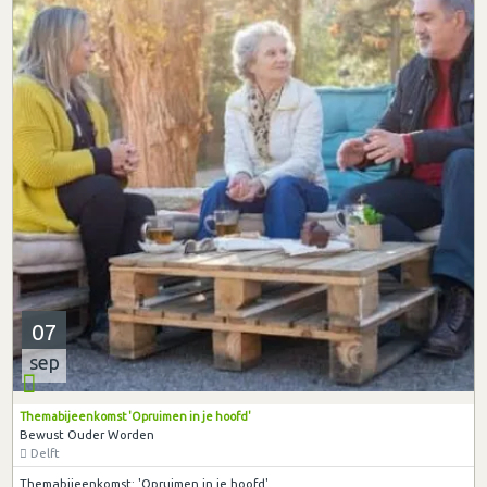
07
sep
Themabijeenkomst 'Opruimen in je hoofd'
Bewust Ouder Worden
Delft
Themabijeenkomst: 'Opruimen in je hoofd'