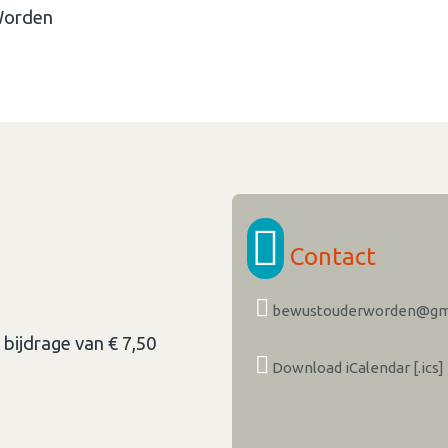
 Worden
Contact
bewustouderworden@gm
 bijdrage van € 7,50
Download iCalendar [.ics]