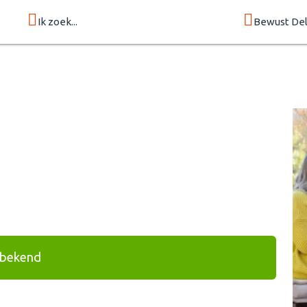
Ik zoek...
Bewust Del
 bekend