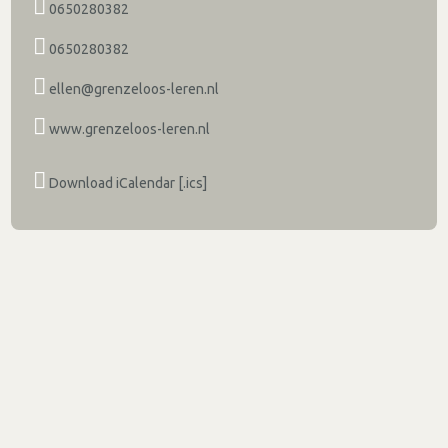
0650280382
0650280382
ellen@grenzeloos-leren.nl
www.grenzeloos-leren.nl
Download iCalendar [.ics]