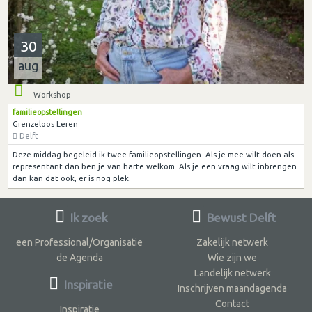
30
aug
Workshop
familieopstellingen
Grenzeloos Leren
Delft
Deze middag begeleid ik twee familieopstellingen. Als je mee wilt doen als
representant dan ben je van harte welkom. Als je een vraag wilt inbrengen
dan kan dat ook, er is nog plek.
Ik zoek
Bewust Delft
een Professional/Organisatie
Zakelijk netwerk
de Agenda
Wie zijn we
Landelijk netwerk
Inspiratie
Inschrijven maandagenda
Contact
Inspiratie