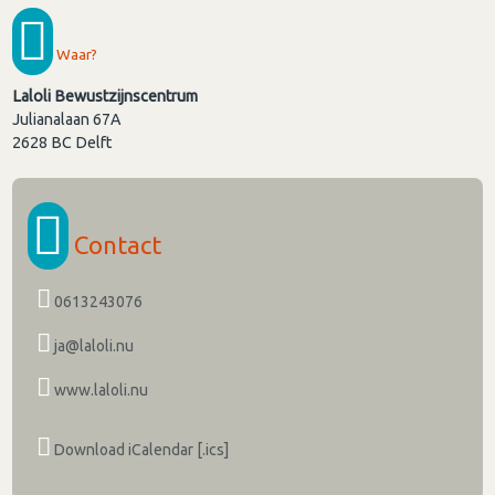
Waar?
Laloli Bewustzijnscentrum
Julianalaan 67A
2628 BC
Delft
Contact
0613243076
ja@laloli.nu
www.laloli.nu
Download iCalendar [.ics]