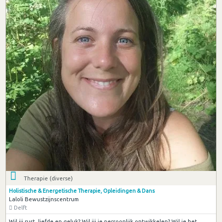
Therapie (diverse)
Holistische & Energetische Therapie, Opleidingen & Dans
Laloli Bewustzijnscentrum
Delft
Wil jij rust, liefde en geluk? Wil jij je persoonlijk ontwikkelen? Wil je het