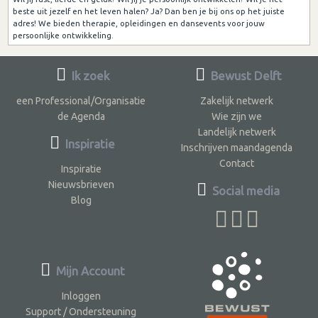
beste uit jezelf en het leven halen? Ja? Dan ben je bij ons op het juiste
adres! We bieden therapie, opleidingen en dansevents voor jouw
persoonlijke ontwikkeling.
Ik zoek
Bewust Delft
een Professional/Organisatie
Zakelijk netwerk
de Agenda
Wie zijn we
Landelijk netwerk
Inspiratie
Inschrijven maandagenda
Contact
Inspiratie
Nieuwsbrieven
Social media
Blog
Mijn Account
Inloggen
Support / Ondersteuning