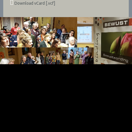
Download vCard [.vcf]