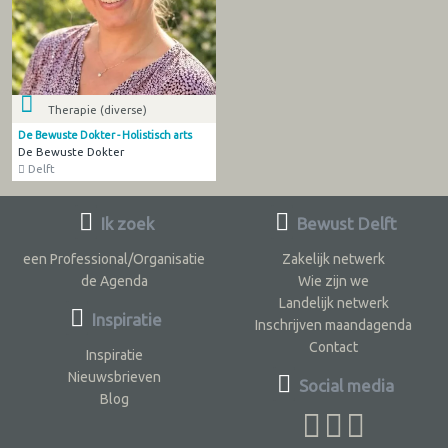
Therapie (diverse)
De Bewuste Dokter - Holistisch arts
De Bewuste Dokter
Delft
Ik zoek
Bewust Delft
een Professional/Organisatie
Zakelijk netwerk
de Agenda
Wie zijn we
Landelijk netwerk
Inspiratie
Inschrijven maandagenda
Contact
Inspiratie
Nieuwsbrieven
Social media
Blog