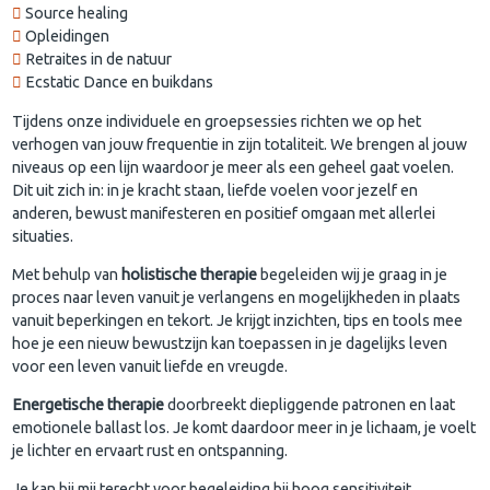
Source healing
Opleidingen
Retraites in de natuur
Ecstatic Dance en buikdans
Tijdens onze individuele en groepsessies richten we op het
verhogen van jouw frequentie in zijn totaliteit. We brengen al jouw
niveaus op een lijn waardoor je meer als een geheel gaat voelen.
Dit uit zich in: in je kracht staan, liefde voelen voor jezelf en
anderen, bewust manifesteren en positief omgaan met allerlei
situaties.
Met behulp van
holistische therapie
begeleiden wij je graag in je
proces naar leven vanuit je verlangens en mogelijkheden in plaats
vanuit beperkingen en tekort. Je krijgt inzichten, tips en tools mee
hoe je een nieuw bewustzijn kan toepassen in je dagelijks leven
voor een leven vanuit liefde en vreugde.
Energetische therapie
doorbreekt diepliggende patronen en laat
emotionele ballast los. Je komt daardoor meer in je lichaam, je voelt
je lichter en ervaart rust en ontspanning.
Je kan bij mij terecht voor begeleiding bij hoog sensitiviteit,