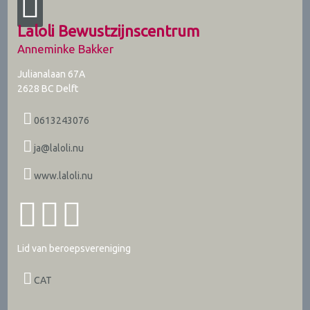
Laloli Bewustzijnscentrum
Anneminke Bakker
Julianalaan 67A
2628 BC
Delft
0613243076
ja@laloli.nu
www.laloli.nu
Lid van beroepsvereniging
CAT