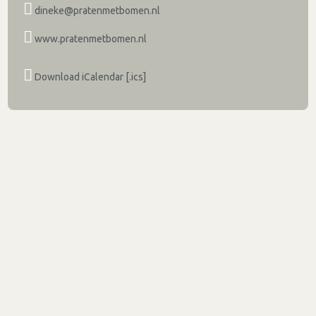
dineke@pratenmetbomen.nl
www.pratenmetbomen.nl
Download iCalendar [.ics]