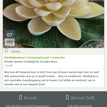
07
sep
Cursus
Meditatiecursus ✨ Contact met je ziel ✨ 6 avonden
Dineke Vermet | Praktijk De Gouden Roos
Delft
Wie ben ik? Waarom ben ik hier? Hoe kan ik leven vanuit mijn hart en ziel?
Alle antwoorden kun je in jezelf vinden... door te mediteren. Meditatie is
een mystieke inwijdingsweg om te komen tot liefde en eenheid, om te
worden wie je ten diepste bent.
Ik zoek
Bewust Delft
een Professional/Organisatie
Zakelijk netwerk