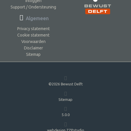
Inloggen
Support / Ondersteuning
Algemeen
Privacy statement
Cookie statement
Voorwaarden
Disclaimer
Sitemap
©2026 Bewust Delft
Sitemap
5.0.0
webdesign ZZPstudio