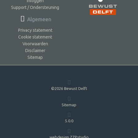
Inloggen
Support / Ondersteuning
Algemeen
Privacy statement
Cookie statement
Voorwaarden
Disclaimer
Sitemap
©2026 Bewust Delft
Sitemap
5.0.0
webdesign ZZPstudio