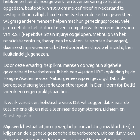
hebben en hier de nodige werk- en levenservaring te hebben
opgedaan, besloot ik in 1998 om me definitief in Nederland te
vestigen. Ik heb altijd al in de dienstverlenende sector gewerkt en
wil graag andere mensen helpen met hun genezingsproces. Vele
jaren geleden heb ik door te veel computerwerk een ernstige vorm
van R.S.I. (Repetitive Strain Injury) opgelopen. Met hulp van het
revalidatiecentrum, therapieën te volgen, te sporten (bewegen),
daarnaast mijn vicieuze cirkel te doorbreken d.m.v. zelfinzicht, ben
ik uiteindelijjk genezen.
Door deze ervaring, help ik nu mensen op weg hun algehele
gezondheid te verbeteren. Ik heb een 4-jarige HBO-opleiding bij de
Haagse Akademie voor Natuurgeneeswijzen gevolgd. Dit is de
beroepsopleiding tot reflexzonetherapeut. In Den Hoorn (bij Delft)
voer ik een eigen praktijk aan huis.
Ik werk vanuit een holistische visie. Dat wil zeggen dat ik naar de
totale mens kijk en niet alleen naar de symptomen. Lichaam en
Geest zijn één!
Mijn werk bestaat uit jou op weg helpen inzicht in jouw klacht(en) te
krijgen en de algehele gezondheid te verbeteren. Dit kan d.m.v. een
ontspannende voetreflexzonemassage, reflexzonetherapie,