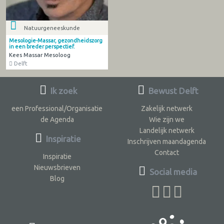
Natuurgeneeskunde
Mesologie-Massar, gezondheidszorg
in een breder perspectief.
Kees Massar Mesoloog
Delft
Ik zoek
Bewust Delft
een Professional/Organisatie
Zakelijk netwerk
de Agenda
Wie zijn we
Landelijk netwerk
Inspiratie
Inschrijven maandagenda
Contact
Inspiratie
Nieuwsbrieven
Social media
Blog