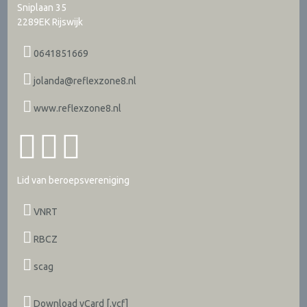
Sniplaan 35
2289EK
Rijswijk
0641851669
jolanda@reflexzone8.nl
www.reflexzone8.nl
Lid van beroepsvereniging
VNRT
RBCZ
scag
Download vCard [.vcf]