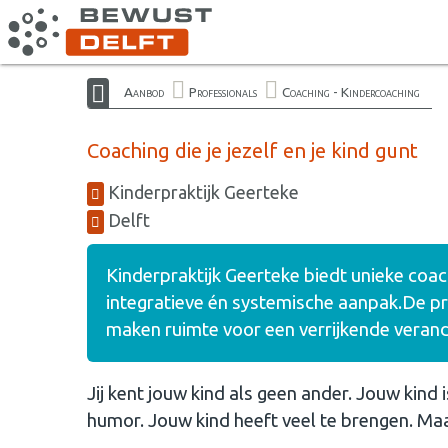
Aanbod
Professionals
Coaching - Kindercoaching
Coaching die je jezelf en je kind gunt
Kinderpraktijk Geerteke
Delft
Kinderpraktijk Geerteke biedt unieke coa
integratieve én systemische aanpak.De pra
maken ruimte voor een verrijkende veranderi
Jij kent jouw kind als geen ander. Jouw kind i
humor. Jouw kind heeft veel te brengen. Maar...