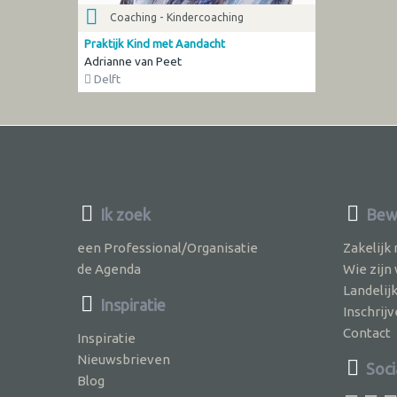
Coaching - Kindercoaching
Praktijk Kind met Aandacht
Adrianne van Peet
Delft
Ik zoek
Bewu
een Professional/Organisatie
Zakelijk
de Agenda
Wie zijn
Landelij
Inspiratie
Inschri
Contact
Inspiratie
Nieuwsbrieven
Soci
Blog