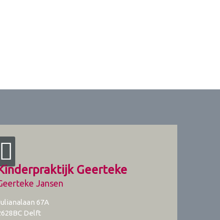
Kinderpraktijk Geerteke
Geerteke Jansen
Julianalaan 67A
2628BC
Delft