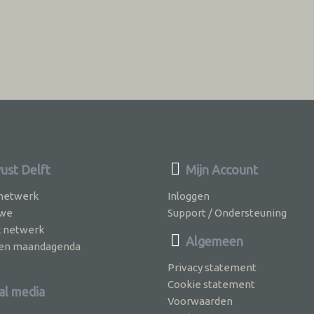
st Delft
Mijn Account
 netwerk
Inloggen
 we
Support / Ondersteuning
k netwerk
Algemeen
jven maandagenda
Privacy statement
Cookie statement
al media
Voorwaarden