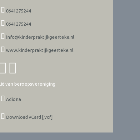
0641275244
0641275244
info@kinderpraktijkgeerteke.nl
www.kinderpraktijkgeerteke.nl
Lid van beroepsvereniging
Adiona
Download vCard [.vcf]