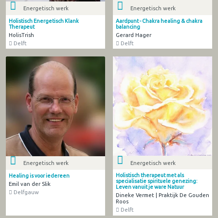
Energetisch werk
Energetisch werk
Holistisch Energetisch Klank
Aardpunt - Chakra healing & chakra
Therapeut
balancing
HolisTrish
Gerard Hager
Delft
Delft
Energetisch werk
Energetisch werk
Holistisch therapeut met als
Healing is voor iedereen
specialisatie spirituele genezing:
Emil van der Slik
Leven vanuit je ware Natuur
Delfgauw
Dineke Vermet | Praktijk De Gouden
Roos
Delft