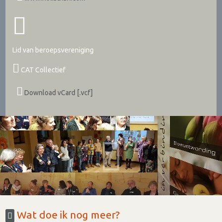
Lid van beroepsvereniging
CAT Collectief
Download vCard [.vcf]
Wat doe ik nog meer?