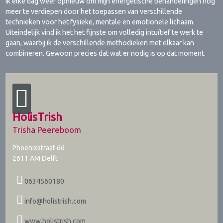
ik elke dag weer opnieuw om mijn energetische behandelingen nog
meer te verdiepen door het toepassen van verschillende
technieken voor het fysieke, mentale en emotionele lichaam.
Uiteindelijk vind ik het het fijnste om volledig intuïtief te werk te
gaan, waarbij ik de verschillende methodieken met elkaar kan
combineren. Gewoon precies dat wat er nodig is op dat moment.
HolisTrish
Trisha Peereboom
Phoenixstraat 66
2611 AM
Delft
0634560180
info@holistrish.com
www.holistrish.com