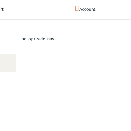
ft
Account
no-opr-side-nav