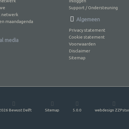
 netwerk
Inloggen
 we
Support / Ondersteuning
k netwerk
Algemeen
jven maandagenda
Privacy statement
Cookie statement
al media
Voorwaarden
Disclaimer
Sitemap
026 Bewust Delft
Sitemap
5.0.0
webdesign ZZPstu