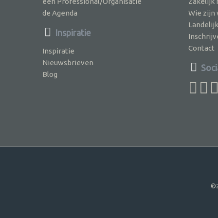
een Professional/Organisatie
Zakelijk
de Agenda
Wie zijn
Landelij
Inspiratie
Inschri
Contact
Inspiratie
Nieuwsbrieven
Soci
Blog
©2