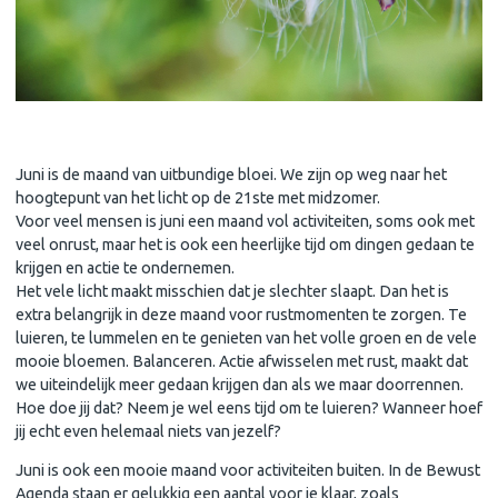
Juni, hoogtepunt van het jaar
Juni is de maand van uitbundige bloei. We zijn op weg naar het
hoogtepunt van het licht op de 21ste met midzomer.
Voor veel mensen is juni een maand vol activiteiten, soms ook met
veel onrust, maar het is ook een heerlijke tijd om dingen gedaan te
krijgen en actie te ondernemen.
Het vele licht maakt misschien dat je slechter slaapt. Dan het is
extra belangrijk in deze maand voor rustmomenten te zorgen. Te
luieren, te lummelen en te genieten van het volle groen en de vele
mooie bloemen. Balanceren. Actie afwisselen met rust, maakt dat
we uiteindelijk meer gedaan krijgen dan als we maar doorrennen.
Hoe doe jij dat? Neem je wel eens tijd om te luieren? Wanneer hoef
jij echt even helemaal niets van jezelf?
Juni is ook een mooie maand voor activiteiten buiten. In de Bewust
Agenda staan er gelukkig een aantal voor je klaar, zoals