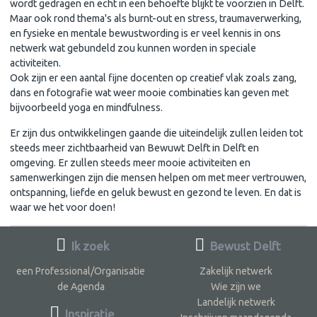
wordt gedragen en echt in een behoefte blijkt te voorzien in Delft.
Maar ook rond thema's als burnt-out en stress, traumaverwerking,
en fysieke en mentale bewustwording is er veel kennis in ons
netwerk wat gebundeld zou kunnen worden in speciale
activiteiten.
Ook zijn er een aantal fijne docenten op creatief vlak zoals zang,
dans en fotografie wat weer mooie combinaties kan geven met
bijvoorbeeld yoga en mindfulness.
Er zijn dus ontwikkelingen gaande die uiteindelijk zullen leiden tot
steeds meer zichtbaarheid van Bewuwt Delft in Delft en
omgeving. Er zullen steeds meer mooie activiteiten en
samenwerkingen zijn die mensen helpen om met meer vertrouwen,
ontspanning, liefde en geluk bewust en gezond te leven. En dat is
waar we het voor doen!
Ik zoek
Bewust Delft
een Professional/Organisatie
Zakelijk netwerk
de Agenda
Wie zijn we
Landelijk netwerk
Inspiratie