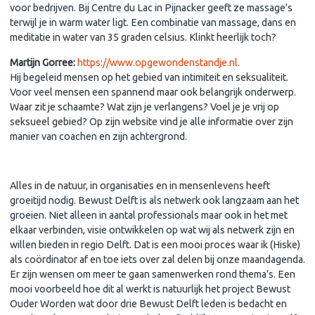
voor bedrijven. Bij Centre du Lac in Pijnacker geeft ze massage's
terwijl je in warm water ligt. Een combinatie van massage, dans en
meditatie in water van 35 graden celsius. Klinkt heerlijk toch?
Martijn Gorree:
https://www.opgewondenstandje.nl
.
Hij begeleid mensen op het gebied van intimiteit en seksualiteit.
Voor veel mensen een spannend maar ook belangrijk onderwerp.
Waar zit je schaamte? Wat zijn je verlangens? Voel je je vrij op
seksueel gebied? Op zijn website vind je alle informatie over zijn
manier van coachen en zijn achtergrond.
Ontwikkeling van het netwerk Bewust Delft
Alles in de natuur, in organisaties en in mensenlevens heeft
groeitijd nodig. Bewust Delft is als netwerk ook langzaam aan het
groeien. Niet alleen in aantal professionals maar ook in het met
elkaar verbinden, visie ontwikkelen op wat wij als netwerk zijn en
willen bieden in regio Delft. Dat is een mooi proces waar ik (Hiske)
als coördinator af en toe iets over zal delen bij onze maandagenda.
Er zijn wensen om meer te gaan samenwerken rond thema's. Een
mooi voorbeeld hoe dit al werkt is natuurlijk het project Bewust
Ouder Worden wat door drie Bewust Delft leden is bedacht en