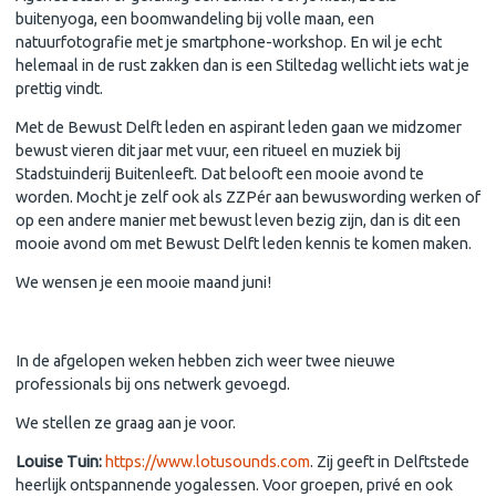
buitenyoga, een boomwandeling bij volle maan, een
natuurfotografie met je smartphone-workshop. En wil je echt
helemaal in de rust zakken dan is een Stiltedag wellicht iets wat je
prettig vindt.
Met de Bewust Delft leden en aspirant leden gaan we midzomer
bewust vieren dit jaar met vuur, een ritueel en muziek bij
Stadstuinderij Buitenleeft. Dat belooft een mooie avond te
worden. Mocht je zelf ook als ZZPér aan bewuswording werken of
op een andere manier met bewust leven bezig zijn, dan is dit een
mooie avond om met Bewust Delft leden kennis te komen maken.
We wensen je een mooie maand juni!
Weer twee nieuwe leden in de spotlight
In de afgelopen weken hebben zich weer twee nieuwe
professionals bij ons netwerk gevoegd.
We stellen ze graag aan je voor.
Louise Tuin:
https://www.lotusounds.com
. Zij geeft in Delftstede
heerlijk ontspannende yogalessen. Voor groepen, privé en ook