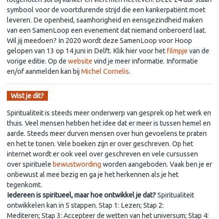
symbool voor de voortdurende strijd die een kankerpatiënt moet
leveren. De openheid, saamhorigheid en eensgezindheid maken
van een SamenLoop een evenement dat niemand onberoerd laat.
Wil jij meedoen? In 2020 wordt deze SamenLoop voor Hoop
gelopen van 13 op 14 juni in Delft. Klik hier voor het
filmpje
van de
vorige editie. Op de
website
vind je meer informatie. Informatie
en/of aanmelden kan bij
Michel Cornelis
.
Wist je dit?
Spiritualiteit is steeds meer onderwerp van gesprek op het werk en
thuis. Veel mensen hebben het idee dat er meer is tussen hemel en
aarde. Steeds meer durven mensen over hun gevoelens te praten
en het te tonen. Vele boeken zijn er over geschreven. Op het
internet wordt er ook veel over geschreven en vele cursussen
over spirituele
bewustwording
worden aangeboden. Vaak ben je er
onbewust al mee bezig en ga je het herkennen als je het
tegenkomt.
Iedereen is spiritueel, maar hoe ontwikkel je dat?
Spiritualiteit
ontwikkelen kan in 5 stappen. Stap 1: Lezen; Stap 2:
Mediteren; Stap 3: Accepteer de wetten van het universum; Stap 4: