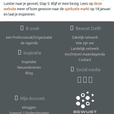
Luister naar je gevoel; Stap 5: Blijf er mee bezig. Lees op
deze
website
meer of kom gewoon naar de
spirituele markt
op 18 januari
en laat je inspireren.
Ik zoek
Bewust Delft
een Professional/Organisatie
Zakelijk netwerk
de Agenda
Wie zijn we
Landelijk netwerk
Inspiratie
Inschrijven maandagenda
Contact
Inspiratie
Nieuwsbrieven
Social media
Blog
Mijn Account
Inloggen
Support / Ondersteuning