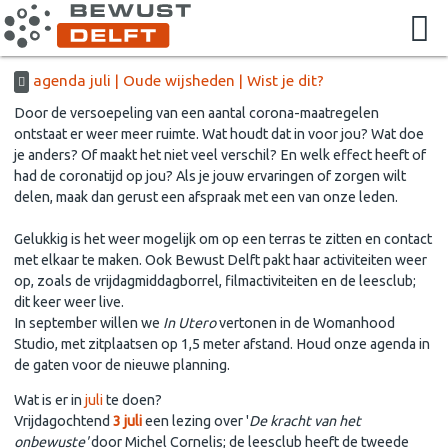
agenda juli | Oude wijsheden | Wist je dit?
Door de versoepeling van een aantal corona-maatregelen
ontstaat er weer meer ruimte. Wat houdt dat in voor jou? Wat doe
je anders? Of maakt het niet veel verschil? En welk effect heeft of
had de coronatijd op jou? Als je jouw ervaringen of zorgen wilt
delen, maak dan gerust een afspraak met een van onze leden.
Gelukkig is het weer mogelijk om op een terras te zitten en contact
met elkaar te maken. Ook Bewust Delft pakt haar activiteiten weer
op, zoals de vrijdagmiddagborrel, filmactiviteiten en de leesclub;
dit keer weer live.
In september willen we
In Utero
vertonen in de Womanhood
Studio, met zitplaatsen op 1,5 meter afstand. Houd onze agenda in
de gaten voor de nieuwe planning.
Wat is er in
juli
te doen?
Vrijdagochtend
3 juli
een lezing over '
De kracht van het
onbewuste'
door Michel Cornelis; de leesclub heeft de tweede