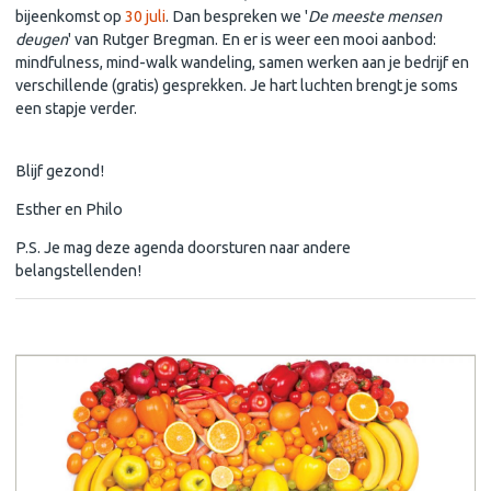
bijeenkomst op
30 juli
. Dan
bespreken we '
De meeste mensen
deugen
' van Rutger Bregman. En er is weer een mooi aanbod:
mindfulness, mind-walk wandeling, samen werken aan je bedrijf en
verschillende (gratis) gesprekken. Je hart luchten brengt je soms
een stapje verder.
D e kracht van het onbewuste' op vrijdag 3 juli
Blijf gezond!
Esther en Philo
P.S. Je mag deze agenda doorsturen naar andere
belangstellenden!
Oude wijsheden worden weer actueel