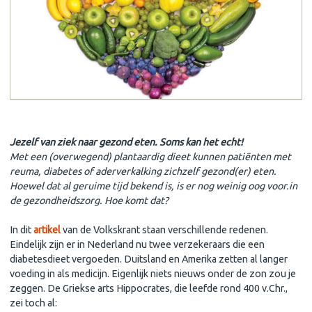
Wist je dit?
Jezelf van ziek naar gezond eten. S
oms kan het
ech
t!
Met een (overwegend) plantaardig dieet kunnen patiënten met
reuma, diabetes of aderverkalking zichzelf gezond(er) eten.
Hoewel dat al geruime tijd bekend is, is er nog weinig oog voor.in
de gezondheidszorg. Hoe komt dat?
In dit
artikel
van de Volkskrant staan verschillende redenen.
Eindelijk zijn er in Nederland nu twee verzekeraars die een
diabetesdieet vergoeden. Duitsland en Amerika zetten al langer
voeding in als medicijn. Eigenlijk niets nieuws onder de zon zou je
zeggen. De Griekse arts Hippocrates, die leefde rond 400 v.Chr.,
zei toch al: