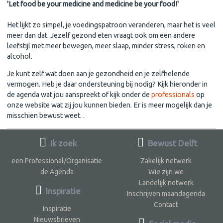
'Let food be your medicine and medicine be your food!'
Het lijkt zo simpel, je voedingspatroon veranderen, maar het is veel
meer dan dat. Jezelf gezond eten vraagt ook om een andere
leefstijl met meer bewegen, meer slaap, minder stress, roken en
alcohol.
Je kunt zelf wat doen aan je gezondheid en je zelfhelende
vermogen. Heb je daar ondersteuning bij nodig? Kijk hieronder in
de agenda wat jou aanspreekt of kijk onder de
professionals
op
onze website wat zij jou kunnen bieden. Er is meer mogelijk dan je
misschien bewust weet. .
Ik zoek
Bewust Delft
een Professional/Organisatie
Zakelijk netwerk
de Agenda
Wie zijn we
Landelijk netwerk
Inspiratie
Inschrijven maandagenda
Contact
Inspiratie
Nieuwsbrieven