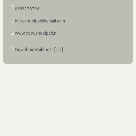
0683278734
hetwandelpad@gmail.com
www.hetwandelpad.nl
Download iCalendar [.ics]