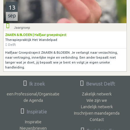
13
sep
Jaargroep
ZAAIEN & BLOEIEN | Halfjaar groepstraject
Therapiepraktijk Het Wandelpad
Delft
Halfjaar Groepstraject ZAAIEN & BLOEIEN. Je verlangt naar verzachting,
naar vertraging, innerlijke regie en verbinding. Een ander bepaalt niet
langer wat je doet, jij bepaalt wie je bent en volgt je eigen unieke
handleiding.
Ik zoek
Bewust Delft
een Professional/Organisatie
Zakelijk netwerk
de Agenda
Wie zijn we
Landelijk netwerk
Inspiratie
Inschrijven maandagenda
Contact
Inspiratie
Nieuwsbrieven