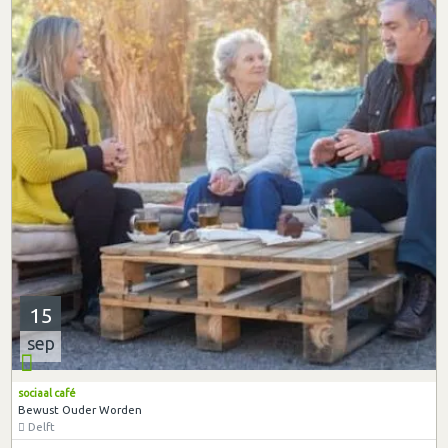
15
sep
sociaal café
Bewust Ouder Worden
Delft