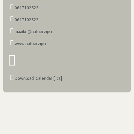
0617102522
0617102522
maaike@natuurzijn.nl
www.natuurzijn.nl
Download iCalendar [.ics]