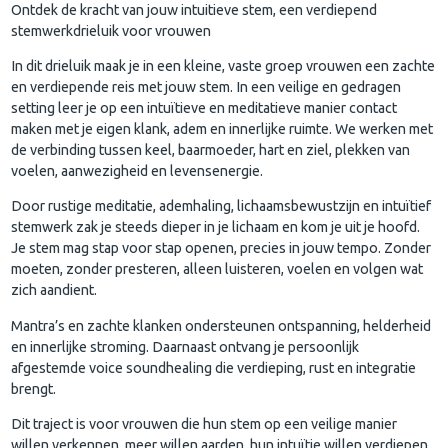
Ontdek de kracht van jouw intuitieve stem, een verdiepend
stemwerkdrieluik voor vrouwen
In dit drieluik maak je in een kleine, vaste groep vrouwen een zachte
en verdiepende reis met jouw stem. In een veilige en gedragen
setting leer je op een intuïtieve en meditatieve manier contact
maken met je eigen klank, adem en innerlijke ruimte. We werken met
de verbinding tussen keel, baarmoeder, hart en ziel, plekken van
voelen, aanwezigheid en levensenergie.
Door rustige meditatie, ademhaling, lichaamsbewustzijn en intuïtief
stemwerk zak je steeds dieper in je lichaam en kom je uit je hoofd.
Je stem mag stap voor stap openen, precies in jouw tempo. Zonder
moeten, zonder presteren, alleen luisteren, voelen en volgen wat
zich aandient.
Mantra’s en zachte klanken ondersteunen ontspanning, helderheid
en innerlijke stroming. Daarnaast ontvang je persoonlijk
afgestemde voice soundhealing die verdieping, rust en integratie
brengt.
Dit traject is voor vrouwen die hun stem op een veilige manier
willen verkennen, meer willen aarden, hun intuïtie willen verdiepen