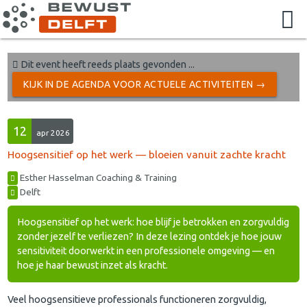
Dit event heeft reeds plaats gevonden ...
KIJK IN DE AGENDA VOOR ACTUELE ACTIVITEITEN →
12
apr 2026
Hoogsensitief op het werk — bloeien vanuit zachte kracht
Esther Hasselman Coaching & Training
Delft
Hoogsensitief op het werk: hoe blijf je betrokken en zorgvuldig
zonder jezelf te verliezen? In deze lezing ontdek je hoe jouw
sensitiviteit doorwerkt in een professionele omgeving — en
hoe je haar bewust inzet als kracht.
Veel hoogsensitieve professionals functioneren zorgvuldig,