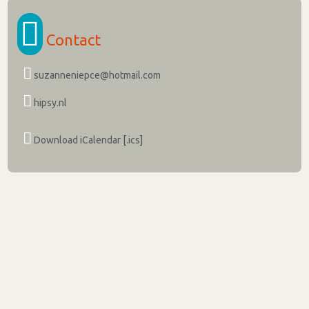
Contact
suzanneniepce@hotmail.com
hipsy.nl
Download iCalendar [.ics]