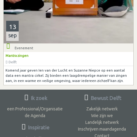
13
sep
Evenement
Mantra zingen
Delft
Komend jaar geven Ien van der Lucht en Suzanne Niepce op een aantal
data een mantra cirkel. Zij bieden een laagdrempelige manier van zingen
aan, in een warme en veilige omgeving, waar iedereen zichzelf kan zijn.
Ik zoek
Bewust Delft
een Professional/Organisatie
Zakelijk netwerk
de Agenda
Wie zijn we
Landelijk netwerk
Inspiratie
Inschrijven maandagenda
Contact