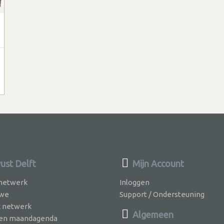
.
st Delft
Mijn Account
 netwerk
Inloggen
 we
Support / Ondersteuning
k netwerk
Algemeen
jven maandagenda