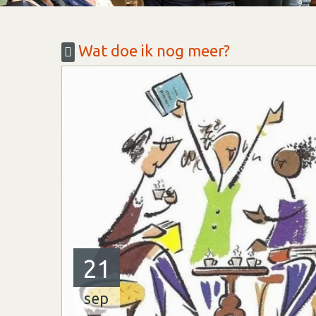
Wat doe ik nog meer?
21
sep