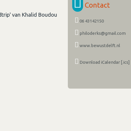
Contact
trip' van Khalid Boudou
06 43142150
philoderks@gmail.com
www.bewustdelft.nl
Download iCalendar [.ics]