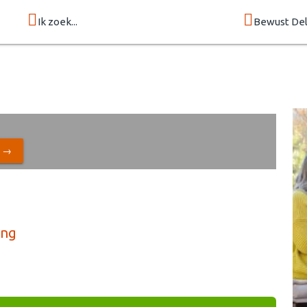
Ik zoek...
Bewust Del
N →
ing