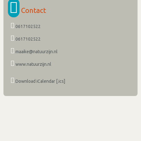
Contact
0617102522
0617102522
maaike@natuurzijn.nl
www.natuurzijn.nl
Download iCalendar [.ics]