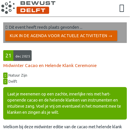
Dit event heeft reeds plaats gevonden ...
KIJK IN DE AGENDA VOOR ACTUELE ACTIVITEITEN →
21
dec 2025
Midwinter Cacao en Helende Klank Ceremonie
Natuur Zijn
Delft
Laat je meenemen op een zachte, innerlijke reis met hart-
openende cacao en de helende klanken van instrumenten en
intuïtieve zang. Voel je vrij om eventueel in het moment mee te
klanken en zingen als je wilt.
Welkom bij deze midwinter editie van de cacao met helende klank