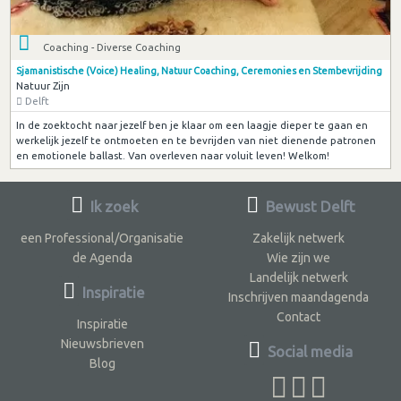
Coaching - Diverse Coaching
Sjamanistische (Voice) Healing, Natuur Coaching, Ceremonies en Stembevrijding
Natuur Zijn
Delft
In de zoektocht naar jezelf ben je klaar om een laagje dieper te gaan en
werkelijk jezelf te ontmoeten en te bevrijden van niet dienende patronen
en emotionele ballast. Van overleven naar voluit leven! Welkom!
Ik zoek
Bewust Delft
een Professional/Organisatie
Zakelijk netwerk
de Agenda
Wie zijn we
Landelijk netwerk
Inspiratie
Inschrijven maandagenda
Contact
Inspiratie
Nieuwsbrieven
Social media
Blog