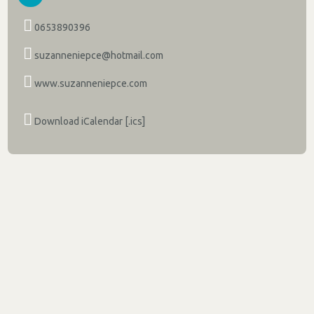
0653890396
suzanneniepce@hotmail.com
www.suzanneniepce.com
Download iCalendar [.ics]