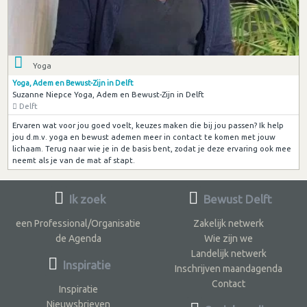
Yoga
Yoga, Adem en Bewust-Zijn in Delft
Suzanne Niepce Yoga, Adem en Bewust-Zijn in Delft
Delft
Ervaren wat voor jou goed voelt, keuzes maken die bij jou passen? Ik help
jou d.m.v. yoga en bewust ademen meer in contact te komen met jouw
lichaam. Terug naar wie je in de basis bent, zodat je deze ervaring ook mee
neemt als je van de mat af stapt.
Ik zoek
Bewust Delft
een Professional/Organisatie
Zakelijk netwerk
de Agenda
Wie zijn we
Landelijk netwerk
Inspiratie
Inschrijven maandagenda
Contact
Inspiratie
Nieuwsbrieven