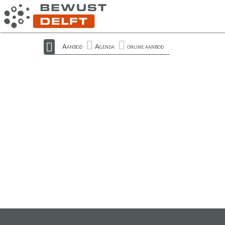
Aanbod
Agenda
online aanbod