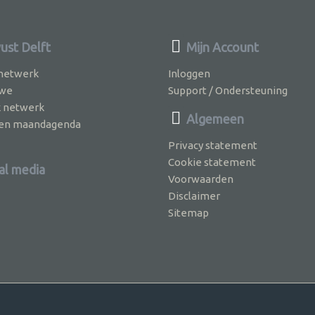
st Delft
Mijn Account
 netwerk
Inloggen
 we
Support / Ondersteuning
k netwerk
Algemeen
jven maandagenda
Privacy statement
Cookie statement
al media
Voorwaarden
Disclaimer
Sitemap